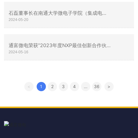
石磊董事长在南通大学微电子学院（集成电路
2024-05-20
学院）做“全国两会精神”分享专题报告
通富微电荣获”2023年度NXP最佳创新合作伙
2024-05-16
伴奖”
<
1
2
3
4
...
36
>