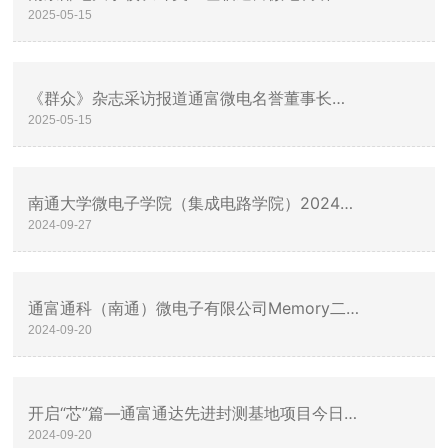
2025-05-15
《群众》杂志采访报道通富微电名誉董事长石
2025-05-15
明达
南通大学微电子学院（集成电路学院）2024级
2024-09-27
新生开学典礼举行通富微电董事长、总裁石磊
出席
通富通科（南通）微电子有限公司Memory二
2024-09-20
期项目首台设备入驻仪式成功举行
开启“芯”篇—通富通达先进封测基地项目今日开
2024-09-20
工