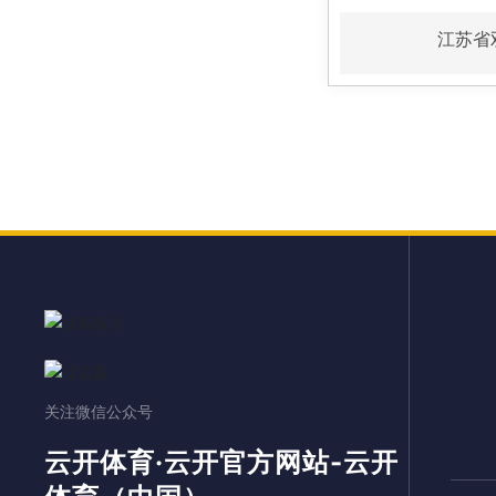
江苏省
关注微信公众号
云开体育·云开官方网站-云开