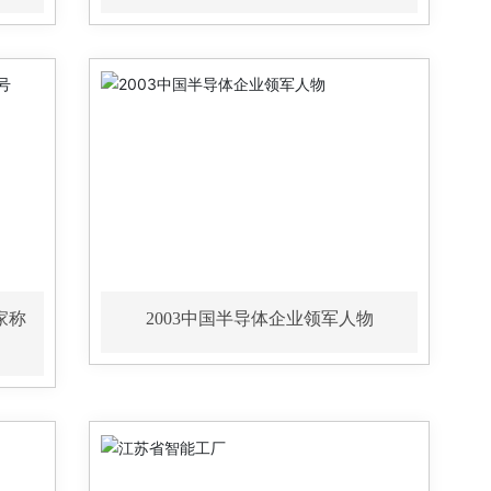
家称
2003中国半导体企业领军人物