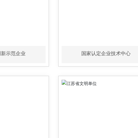
创新示范企业
国家认定企业技术中心