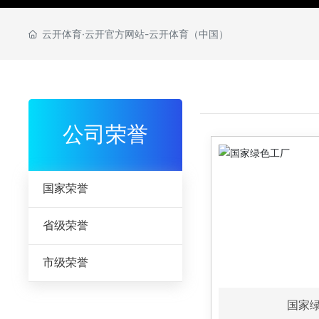
云开体育·云开官方网站-云开体育（中国）
公司荣誉
国家荣誉
省级荣誉
市级荣誉
国家