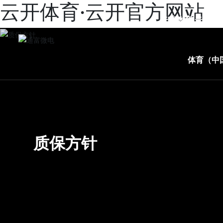
云开体育·云开官方网站
云开体育·云开官
体育（中
质保方针