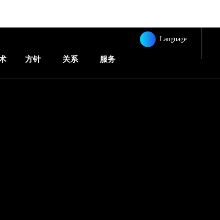
品
质保
投资者
客户
Language
术
方针
关系
服务