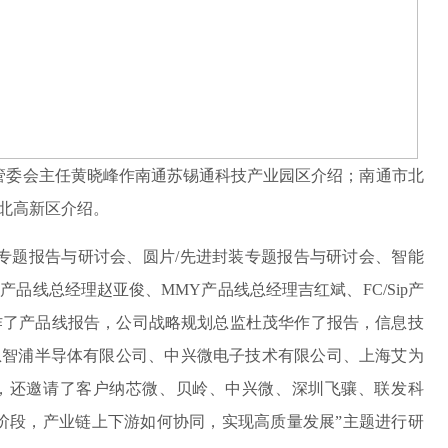
管委会主任黄晓峰作南通苏锡通科技产业园区介绍；南通市北
北高新区介绍。
专题报告与研讨会、圆片/先进封装专题报告与研讨会、智能
产品线总经理赵亚俊、MMY产品线总经理吉红斌、FC/Sip产
作了产品线报告，公司战略规划总监杜茂华作了报告，信息技
恩智浦半导体有限公司、中兴微电子技术有限公司、上海艾为
，还邀请了客户纳芯微、贝岭、中兴微、深圳飞骧、联发科
阶段，产业链上下游如何协同，实现高质量发展”主题进行研