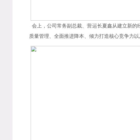
会上，公司常务副总裁、营运长夏鑫从建立新的经
质量管理、全面推进降本、倾力打造核心竞争力以