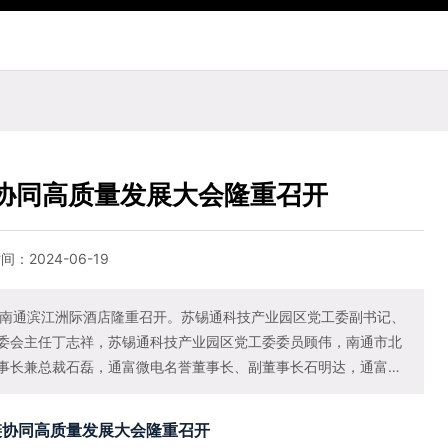
链协同高质量发展大会隆重召开
时间：
2024-06-19
会在南通滨江洲际酒店隆重召开。苏锡通科技产业园区党工委副书记、
委会主任丁志祥，苏锡通科技产业园区党工委委员顾伟，南通市北
事长兼总裁石磊，通富微电名誉董事长、副董事长石明达，通富微
表、供应商代表、金融界代表等500多人出席大会。
业链协同高质量发展大会隆重召开