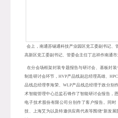
会上，南通苏锡通科技产业园区党工委副书记、
高新区党工委副书记、管委会主任丁志祥作南通市
在分会场框架封装专题报告与研讨会、基板封装
制造研讨会环节，HVP产品线副总经理高雄、HPC
品线总经理李海荣、WLP产品线总经理于政分别
术智能管理中心总监石锋作了智能研讨会报告，
电子技术股份有限公司分别作了客户报告。同时
技、上海艾为以及特邀供应商代表等围绕“新发展