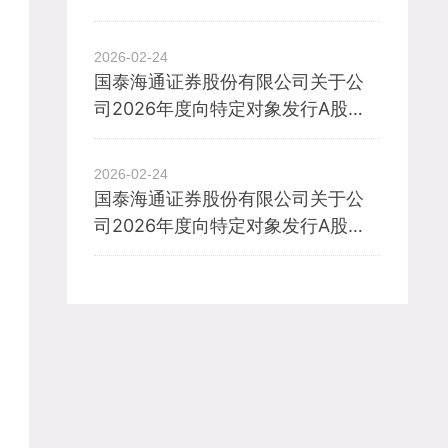
2026-02-24
国泰海通证券股份有限公司关于公
司2026年度向特定对象发行A股股
票之发行保荐书
2026-02-24
国泰海通证券股份有限公司关于公
司2026年度向特定对象发行A股股
票之上市保荐书