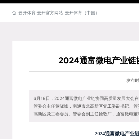
云开体育·云开官方网站-云开体育（中国）
2024通富微电产业
发布
6月18日，2024通富微电产业链协同高质量发展大
管委会主任黄晓峰，南通市北高新区党工委副书记、管
高新区党工委委员、管委会副主任徐敬厂，通富微电董
电常务副总裁、营运长夏鑫以及来自全球各地的客户代
2024通富微电产