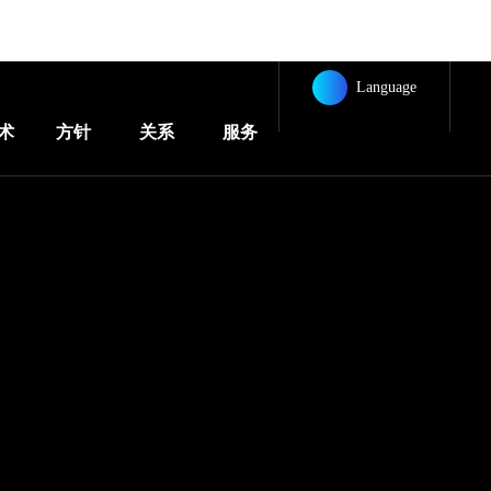
品
质保
投资者
客户
Language
术
方针
关系
服务