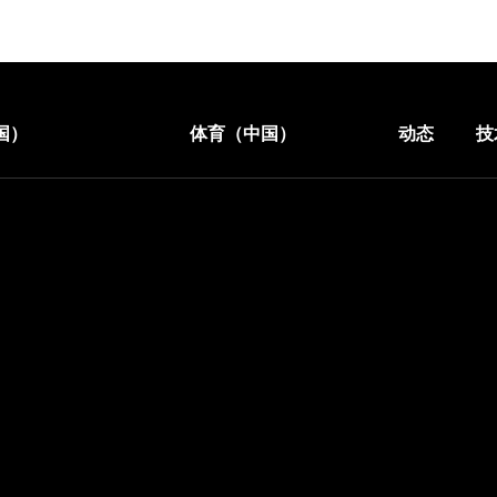
方网站-云开
云开体育·云开官方网站-云开
公司
产
国）
体育（中国）
动态
技