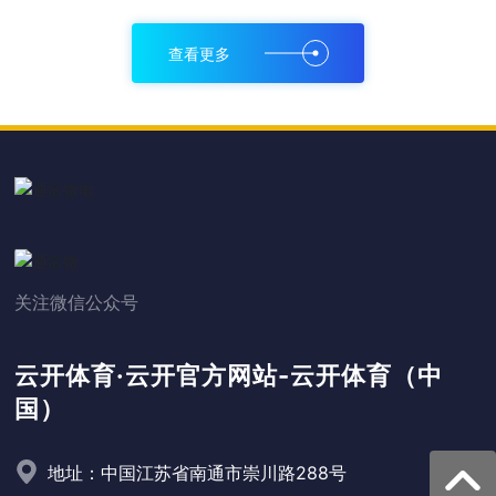
查看更多
关注微信公众号
云开体育·云开官方网站-云开体育（中
国）
地址：中国江苏省南通市崇川路288号