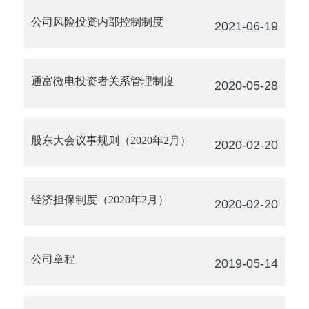
公司风险投资内部控制制度
2021-06-19
通富微电投资者关系管理制度
2020-05-28
股东大会议事规则（2020年2月）
2020-02-20
经济担保制度（2020年2月）
2020-02-20
公司章程
2019-05-14