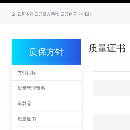
云开体育·云开官方网站-云开体育（中国）
质量证书
质保方针
方针目标
质量管理策略
车载品
质量证书