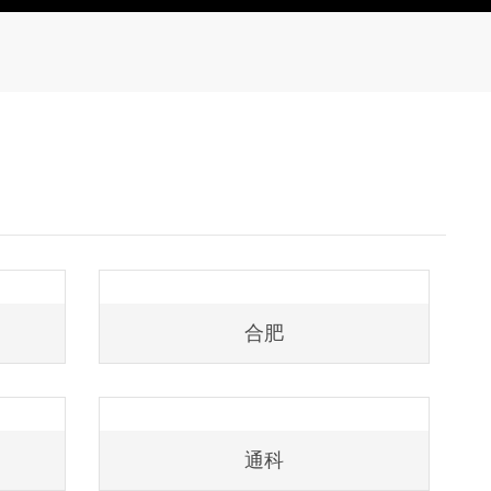
合肥
通科