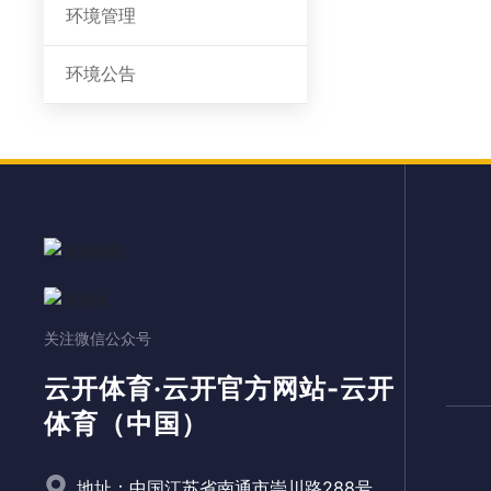
环境管理
环境公告
关注微信公众号
云开体育·云开官方网站-云开
体育（中国）
地址：中国江苏省南通市崇川路288号