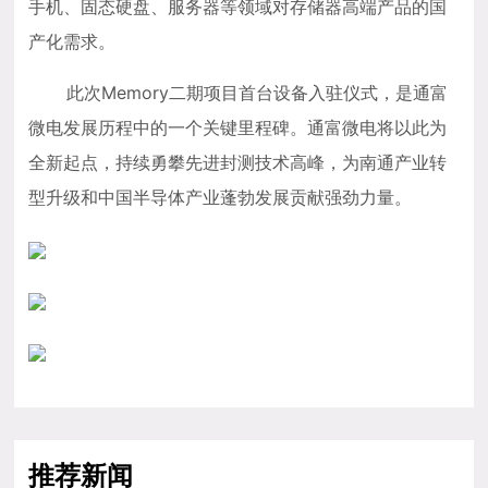
手机、固态硬盘、服务器等领域对存储器高端产品的国
产化需求。
此次Memory二期项目首台设备入驻仪式，是通富
微电发展历程中的一个关键里程碑。通富微电将以此为
全新起点，持续勇攀先进封测技术高峰，为南通产业转
型升级和中国半导体产业蓬勃发展贡献强劲力量。
推荐新闻