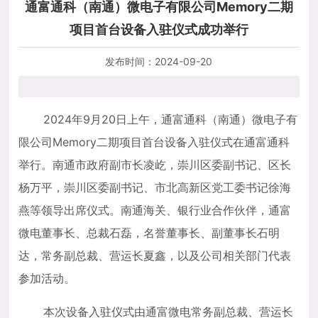
通富通科（南通）微电子有限公司Memory二期
项目首台设备入驻仪式成功举行
发布时间：
2024-09-20
2024年9月20日上午，通富通科（南通）微电子有
限公司Memory二期项目首台设备入驻仪式在通富通科
举行。南通市政府副市长凌屹，崇川区委副书记、区长
杨万平，崇川区委副书记、市北高新区党工委书记徐海
燕等领导出席仪式。南通海关、银行业合作伙伴，通富
微电董事长、总裁石磊，名誉董事长、副董事长石明
达，常务副总裁、营运长夏鑫，以及公司相关部门代表
参加活动。
本次设备入驻仪式由通富微电常务副总裁、营运长