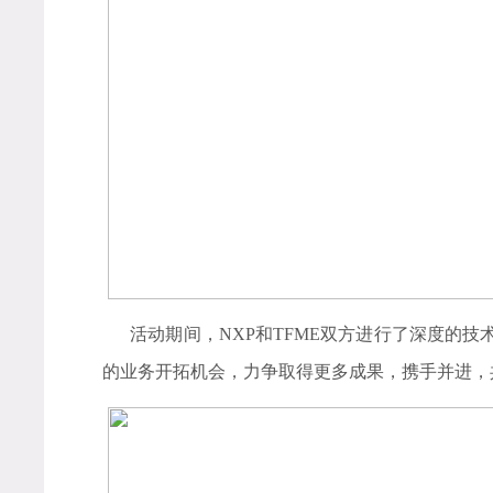
活动期间，NXP和TFME
双方进行了深度的技
的业务开拓机会，力争取得更多成果，携手并进，