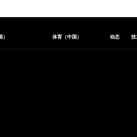
方网站-云开
云开体育·云开官方网站-云开
公司
产
国）
体育（中国）
动态
技