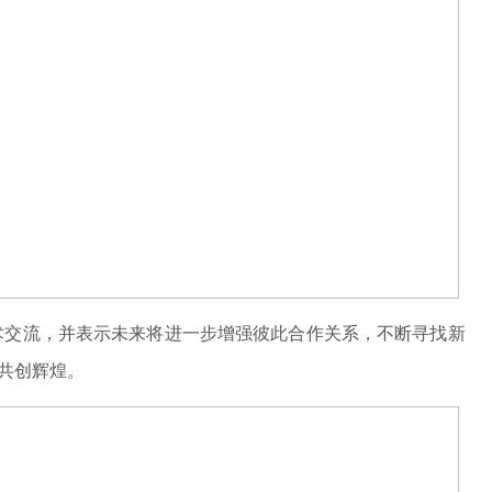
术交流，并表示未来将进一步增强彼此合作关系，不断寻找新
共创辉煌
。