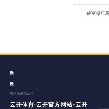
通富微电荣
关注微信公众号
云开体育·云开官方网站-云开