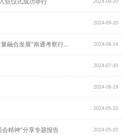
备入驻仪式成功举行
2024-09-20
2024-09-20
质量融合发展”南通考察行活
2024-08-14
2024-07-30
2024-06-19
2024-05-20
两会精神”分享专题报告
2024-05-20