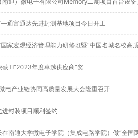
（南通）微电子有限公司Memory二期项目首台设
”篇—通富通达先进封测基地项目今日开工
路”国家宏观经济管理能力研修班暨“中国名城名校高
富微电
获TI“2023年度卓越供应商”奖
通富微电产业链协同高质量发展大会隆重召开
先进封装项目顺利签约
长在南通大学微电子学院（集成电路学院）做“全国